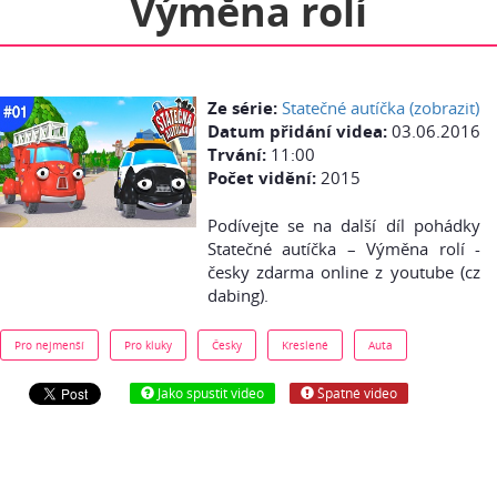
Výměna rolí
Ze série:
Statečné autíčka (zobrazit)
Datum přidání videa:
03.06.2016
Trvání:
11:00
Počet vidění:
2015
Podívejte se na další díl pohádky
Statečné autíčka – Výměna rolí -
česky zdarma online z youtube (cz
dabing).
Pro nejmenší
Pro kluky
Česky
Kreslené
Auta
Jako spustit video
Špatné video