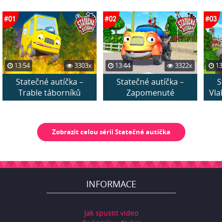
13:54
3303x
13:44
3322x
13
Statečné autíčka –
Statečné autíčka –
S
Trable táborníků
Zapomenuté
Vla
narozeniny
Zobrazit celou sérii Statečné autíčka
INFORMACE
Jak spustit video