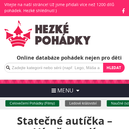
Vítejte na naší stránce! Už jsme přidali více než 1200 dílů
pohádek. Hezké shlédnutí:)
Online databáze pohádek nejen pro děti
HLEDAT
MENU
Celovečerní Pohádky (Filmy)
Ledové království
Naučné (vzdě
Statečné autíčka –