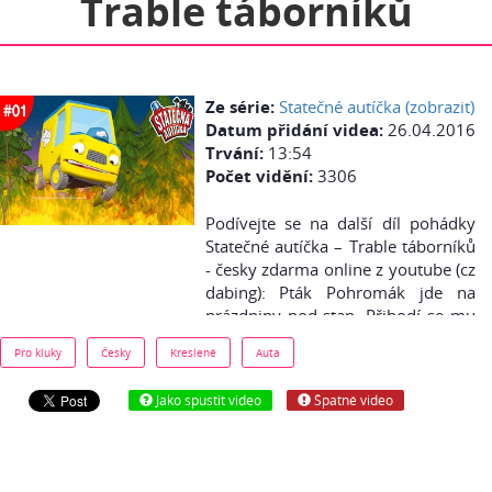
Trable táborníků
Ze série:
Statečné autíčka (zobrazit)
Datum přidání videa:
26.04.2016
Trvání:
13:54
Počet vidění:
3306
Podívejte se na další díl pohádky
Statečné autíčka – Trable táborníků
- česky zdarma online z youtube (cz
dabing): Pták Pohromák jde na
prázdniny pod stan. Přihodí se mu
několik nepříjemností.
Pro kluky
Česky
Kreslené
Auta
Jako spustit video
Špatné video