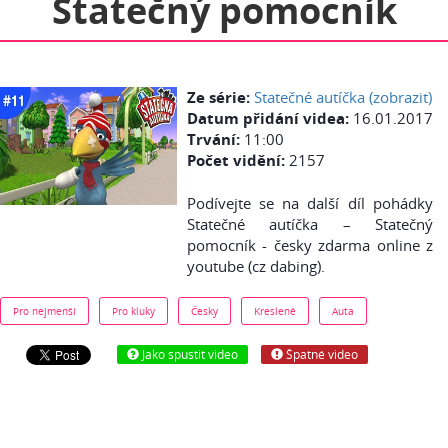
Statečný pomocník
Ze série:
Statečné autíčka (zobrazit)
Datum přidání videa:
16.01.2017
Trvání:
11:00
Počet vidění:
2157
Podívejte se na další díl pohádky
Statečné autíčka – Statečný
pomocník - česky zdarma online z
youtube (cz dabing).
Pro nejmenší
Pro kluky
Česky
Kreslené
Auta
Jako spustit video
Špatné video