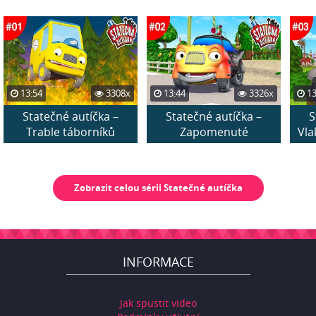
13:54
3308x
13:44
3326x
13
Statečné autíčka –
Statečné autíčka –
S
Trable táborníků
Zapomenuté
Vla
narozeniny
Zobrazit celou sérii Statečné autíčka
INFORMACE
Jak spustit video