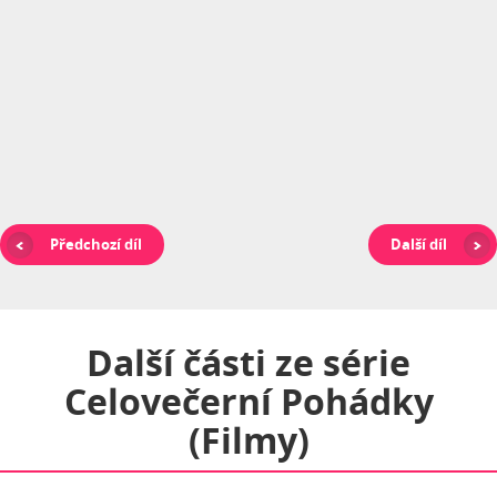
Předchozí díl
Další díl
Další části ze série
Celovečerní Pohádky
(filmy)