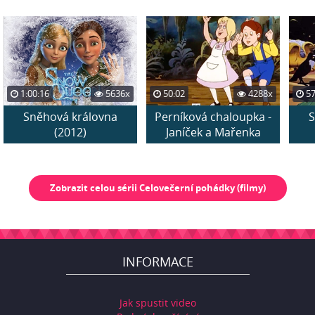
1:00:16
5636x
50:02
4288x
57
Sněhová královna
Perníková chaloupka -
S
(2012)
Janíček a Mařenka
Zobrazit celou sérii Celovečerní pohádky (filmy)
INFORMACE
Jak spustit video