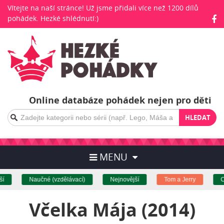
Vítejte na naší stránce! Už jsme přidali více než 1200 dílů
pohádek. Hezké shlédnutí:)
Online databáze pohádek nejen pro děti
HLEDAT
MENU
Naučné (vzdělávací)
Nejnovější
Tom a Jerry
Cel
Včelka Mája (2014)