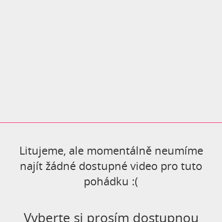
přátelství mezi sršni a včelami.
Mája se tedy s Vilíkem vydává na
nebezpečnou cestu plnou
dobrodružství, kouzel, zábavy a
nových přátel. (Zdroj: csfd.cz)
Litujeme, ale momentálně neumíme
najít žádné dostupné video pro tuto
pohádku :(
Vyberte si prosím dostupnou