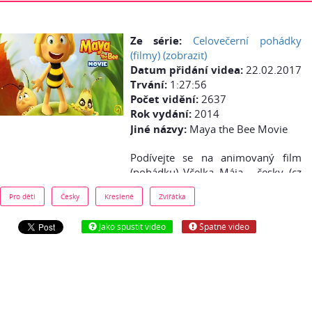
Ze série:
Celovečerní pohádky
(filmy) (zobrazit)
Datum přidání videa:
22.02.2017
Trvání:
1:27:56
Počet vidění:
2637
Rok vydání:
2014
Jiné názvy:
Maya the Bee Movie
Podívejte se na animovaný film
(pohádku) Včelka Mája - česky (cz
dabing) online zdarma: Práce, úsilí
Pro děti
Česky
Kreslené
Zvířátka
a med – život včel je v podstatě
dost jednotvárný a předem
Jako spustit video
Špatné video
daný...ale ne pro malou včelku
Máju, která už od narození
narušuje zaběhnutá pravidla úlu
svojí radostí ze života, zvídavostí a
mimořádně dobrodružnou
povahou. Proto je od prvního dne