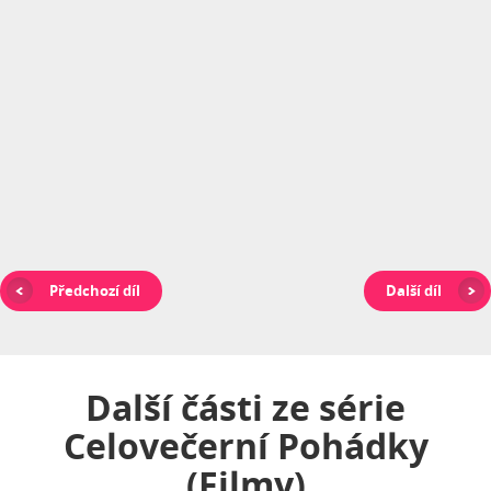
Předchozí díl
Další díl
Další části ze série
Celovečerní Pohádky
(filmy)