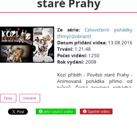
staré Prahy
Ze série:
Celovečerní pohádky
(filmy) (zobrazit)
Datum přidání videa:
13.08.2016
Trvání:
1:21:48
Počet vidění:
1250
Rok vydání:
2008
Kozí příběh - Pověsti staré Prahy -
Animovaná pohádka přímo od
tvůrců. Česká kreslená pohádka.
Pohádka o Kubovi a jeho koze,
Česky
Kreslené
která přiváží vejce na stavbu
Karlova mostu.
Jako spustit video
Špatné video
Pohádka je v HD kvalitě.