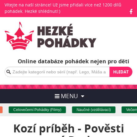
Vítejte na naší stránce! Už jsme přidali více než 1200 dílů
pohádek. Hezké shlédnutí:)
Online databáze pohádek nejen pro děti
HLEDAT
MENU
Celovečerní Pohádky (Filmy)
Naučné (vzdělávací)
Večerní
Kozí príběh - Pověsti