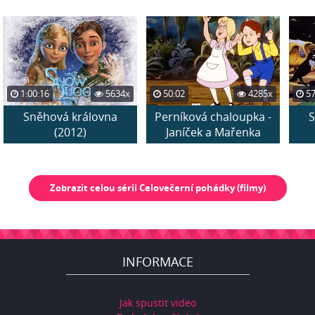
1:00:16
5634x
50:02
4285x
57
Sněhová královna
Perníková chaloupka -
S
(2012)
Janíček a Mařenka
Zobrazit celou sérii Celovečerní pohádky (filmy)
INFORMACE
Jak spustit video