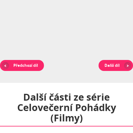
Předchozí díl
Další díl
Další části ze série
Celovečerní Pohádky
(filmy)