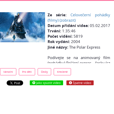
Ze série:
Celovečerní pohádky
(filmy) (zobrazit)
Datum přidání videa:
05.02.2017
Trvání:
1:35:46
Počet vidění:
5819
Rok vydání:
2004
Jiné názvy:
The Polar Express
Podívejte se na animovaný film
(pohádku) Polární expres - česky (cz
dabing) online zdarma: Otevři oči a
Vánoční
Pro děti
Česky
Kreslené
naskoč! Čeká tě jízda tvého života.
Je Štědrý večer, pravý čas na
Jako spustit video
Špatné video
dobrodružství. A tebe čeká v
podobě cesty, která se kroutí
nahoru a dolů horami, klouže po
ledových pláních a šplhá přes
závratně vysoké mosty. Vítej na
palubě polárního expresu, kde je