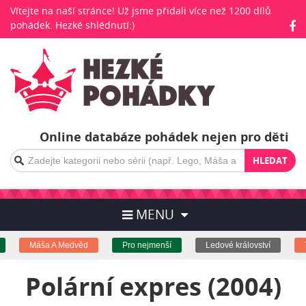
Vítejte na naší stránce! Už jsme přidali více než 1200 dílů
pohádek. Hezké shlédnutí:)
Online databáze pohádek nejen pro děti
HLEDAT
MENU
Máša A Medvěd
Pro nejmenší
Ledové království
To
Polární expres (2004)