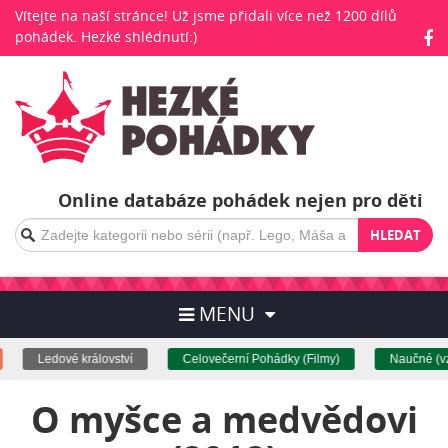
Vítejte na naší stránce! Už jsme přidali více než 1200 dílů
pohádek. Hezké shlédnutí:)
Online databáze pohádek nejen pro děti
HLEDAT
MENU
Ledové království
Celovečerní Pohádky (Filmy)
Naučné (vzd
O myšce a medvědovi