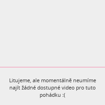
se jim překonat předsudky
ostatních a oba světy spřátelit?
Litujeme, ale momentálně neumíme
najít žádné dostupné video pro tuto
pohádku :(