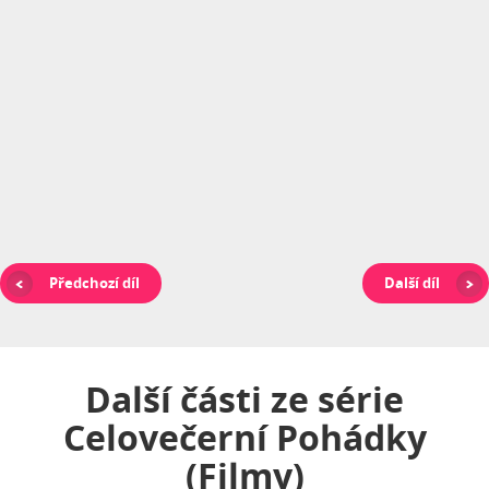
Předchozí díl
Další díl
Další části ze série
Celovečerní Pohádky
(filmy)