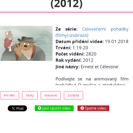
(2012)
Ze série:
Celovečerní pohádky
(filmy) (zobrazit)
Datum přidání videa:
19.01.2018
Trvání:
1:19:20
Počet vidění:
2820
Rok vydání:
2012
Jiné názvy:
Ernest et Célestine
Podívejte se na animovaný film
(pohádku) O myšce a medvědovi -
česky (cz dabing) online zdarma: V
Pro děti
Česky
Kreslené
Zvířátka
obyčejném medvědím světě jsou
medvědi vážní a zamračení.
Jako spustit video
Špatné video
Medvěd Ernest je jiný. Je hudebník,
rád by byl veselý, jenže je chudý a
často hladový. Při hledání něčeho k
snědku chytí malou myšku