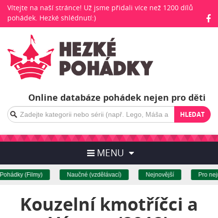
Vítejte na naší stránce! Už jsme přidali více než 1200 dílů
pohádek. Hezké shlédnutí:)
Online databáze pohádek nejen pro děti
HLEDAT
MENU
ohádky (Filmy)
Naučné (vzdělávací)
Nejnovější
Pro nejm
Kouzelní kmotříčci a