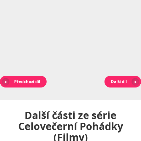
Předchozí díl
Další díl
Další části ze série
Celovečerní Pohádky
(filmy)