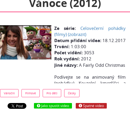
Vánoce (2012)
Ze série:
Celovečerní pohádky
(filmy) (zobrazit)
Datum přidání videa:
18.12.2017
Trvání:
1:03:00
Počet vidění:
3053
Rok vydání:
2012
Jiné názvy:
A Fairly Odd Christmas
Podívejte se na animovaný film
(pohádku) Kouzelní kmotříčci a
Vánoce - česky (cz dabing) online
Vánoční
Filmové
Pro děti
Česky
zdarma.
Jako spustit video
Špatné video