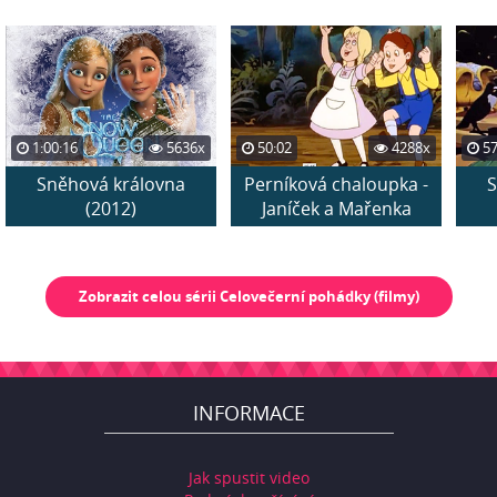
1:00:16
5636x
50:02
4288x
57
Sněhová královna
Perníková chaloupka -
S
(2012)
Janíček a Mařenka
Zobrazit celou sérii Celovečerní pohádky (filmy)
INFORMACE
Jak spustit video