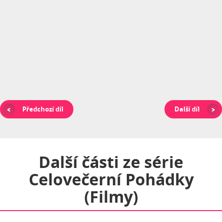
Předchozí díl
Další díl
Další části ze série
Celovečerní Pohádky
(filmy)