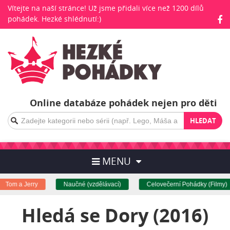
Vítejte na naší stránce! Už jsme přidali více než 1200 dílů
pohádek. Hezké shlédnutí:)
Online databáze pohádek nejen pro děti
HLEDAT
MENU
Tom a Jerry
Naučné (vzdělávací)
Celovečerní Pohádky (Filmy)
Hledá se Dory (2016)