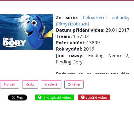
Ze série:
Celovečerní pohádky
(filmy) (zobrazit)
Datum přidání videa:
29.01.2017
Trvání:
1:37:03
Počet vidění:
13809
Rok vydání:
2016
Jiné názvy:
Finding Nemo 2,
Finding Dory
Podívejte se na animovaný film
(pohádku) - Hledá se Dory - česky
Pro děti
Česky
Kreslené
Zvířátka
(cz dabing) online zdarma:
Oscaroví(R)* tvůrci ze studia
Jako spustit video
Špatné video
Disney•Pixar přinášejí další úžasné
podmořské dobrodružství plné
humoru, fantazie a lásky.
Zapomnětlivá modrá rybka Dory se
jednou rozpomene, že i ona má
rodiče, kteří po ní možná někde