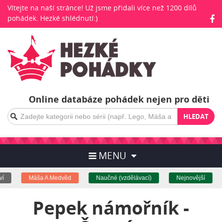
Vítejte na naší stránce! Už jsme přidali více než 1200 dílů
pohádek. Hezké shlédnutí:)
Online databáze pohádek nejen pro děti
HLEDAT
MENU
Máša A Medvěd
Naučné (vzdělávací)
Nejnovější
Pepek námořník -