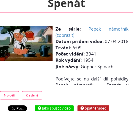
Špenát
Ze série:
Pepek námořník
(zobrazit)
Datum přidání videa:
07.04.2018
Trvání:
6:09
Počet vidění:
3041
Rok vydání:
1954
Jiné názvy:
Gopher Spinach
Podívejte se na další díl pohádky
Pepek námořník - Špenát v
původním znění zdarma online z
Pro děti
Kreslené
youtube.
Jako spustit video
Špatné video