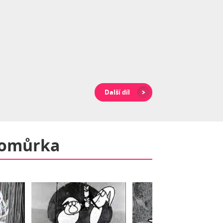
Další díl
homůrka