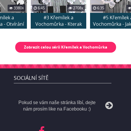
3380x
6:45
2708x
6:35
mílek a
#3 Křemílek a
#5 Křemílek 
 - Otvírání
Vochomůrka - Kterak
Vochomůrka - Jak
nky...
pudrovali jah...
a upekli k...
Zobrazit celou sérii Křemílek a Vochomůrka
SOCIÁLNÍ SÍTĚ
Pokud se vám naše stránka líbí, dejte
nám prosím like na Facebooku :)