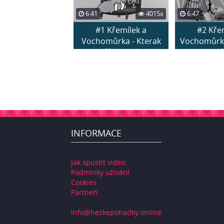
6:41
4015x
6:47
#1 Křemílek a
#2 Kře
Vochomůrka - Kterak
Vochomůrka
seřídili hodi...
studá
INFORMACE
Jak spustit video
Podmínky užívání
Cookies
Partneři
info@hezkepohadky.online