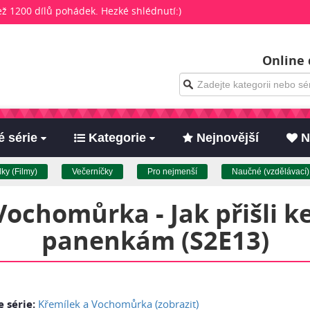
než 1200 dílů pohádek. Hezké shlédnutí:)
Online 
 série
Kategorie
Nejnovější
N
Filmy)
Večerníčky
Pro nejmenší
Naučné (vzdělávací)
Vochomůrka - Jak přišli
panenkám (S2E13)
e série:
Křemílek a Vochomůrka (zobrazit)