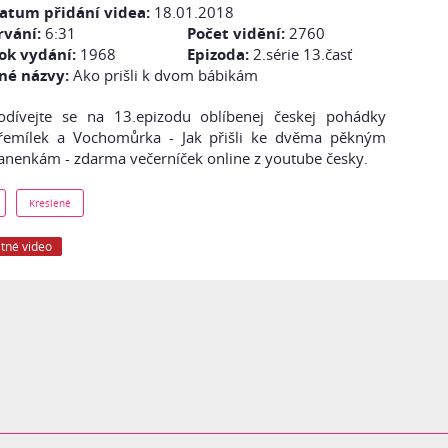
atum přidání videa:
18.01.2018
rvání:
6:31
Počet vidění:
2760
ok vydání:
1968
Epizoda:
2.série 13.časť
iné názvy:
Ako prišli k dvom bábikám
odívejte se na 13.epizodu oblíbenej českej pohádky
řemílek a Vochomůrka - Jak přišli ke dvěma pěkným
anenkám - zdarma večerníček online z youtube česky.
Kreslené
tné video