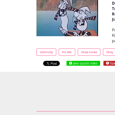
D
T
R
J
P
K
p
Večerníčky
Pro děti
Česká tvorba
Česky
Jako spustit video
Špa