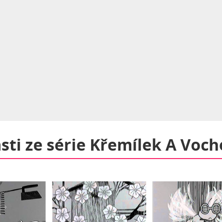
ásti ze série
Křemílek A Voc