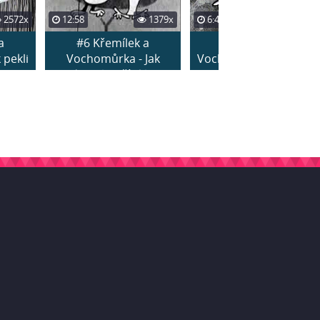
2572x
12:58
1379x
6:44
3386x
a
#6 Křemílek a
#9 Křemílek a
 pekli
Vochomůrka - Jak
Vochomůrka - Jak našli
dostali račí skl...
poklad