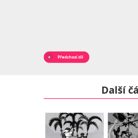
Předchozí díl
Další č