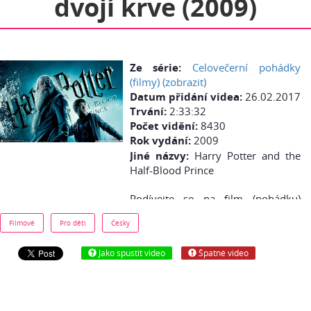
dvojí krve (2009)
Ze série:
Celovečerní pohádky
(filmy) (zobrazit)
Datum přidání videa:
26.02.2017
Trvání:
2:33:32
Počet vidění:
8430
Rok vydání:
2009
Jiné názvy:
Harry Potter and the
Half-Blood Prince
Podívejte se na film (pohádku)
Harry Potter a Princ dvojí krve -
Filmové
Pro děti
Česky
česky (cz dabing) online zdarma:
Povzbuzeni návratem Lorda
Jako spustit video
Špatné video
Voldemorta působí Smrtijedi
spoušť jak ve světě mudlů, tak ve
světě kouzelníků a Bradavice už
dávno nejsou tím bezpečným