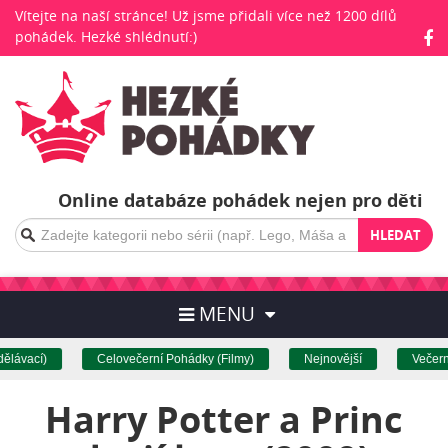
Vítejte na naší stránce! Už jsme přidali více než 1200 dílů
pohádek. Hezké shlédnutí:)
Online databáze pohádek nejen pro děti
HLEDAT
MENU
lávací)
Celovečerní Pohádky (Filmy)
Nejnovější
Večerní
Harry Potter a Princ