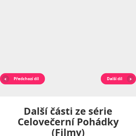
Předchozí díl
Další díl
Další části ze série
Celovečerní Pohádky
(filmy)