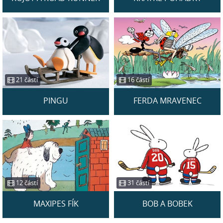
21 částí
16 částí
PINGU
FERDA MRAVENEC
12 částí
31 částí
MAXIPES FÍK
BOB A BOBEK