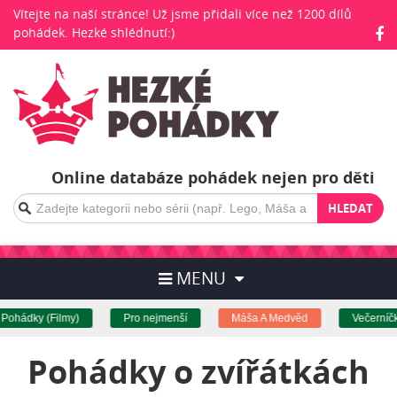
Vítejte na naší stránce! Už jsme přidali více než 1200 dílů
pohádek. Hezké shlédnutí:)
Online databáze pohádek nejen pro děti
HLEDAT
MENU
ádky (Filmy)
Pro nejmenší
Máša A Medvěd
Večerníčky
Pohádky o zvířátkách