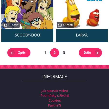
10 částí
37 částí
SCOOBY-DOO
LARVA
1
2
3
Zpět
Dále
INFORMACE
Jak spustit video
Podmínky užívání
Cookies
Partneři