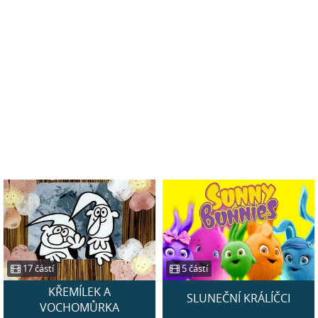
17 částí
5 částí
KŘEMÍLEK A
SLUNEČNÍ KRÁLÍČCI
VOCHOMŮRKA