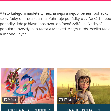
V této kategorii najdete ty nejznámější a nejoblíbenější pohádky
se zvířátky online a zdarma. Zahrnuje pohádky o zvířátkách nebo
pohádky, kde je hlavní postavou oblíbené zvířátko. Nechybí
populární hvězdy jako Máša a Medvěd, Angry Birds, Včelka Mája
a mnoho jiných.
9 částí
17 částí
KOJOT A ROAD RUNNER
KRÁTKÉ POHÁDKY