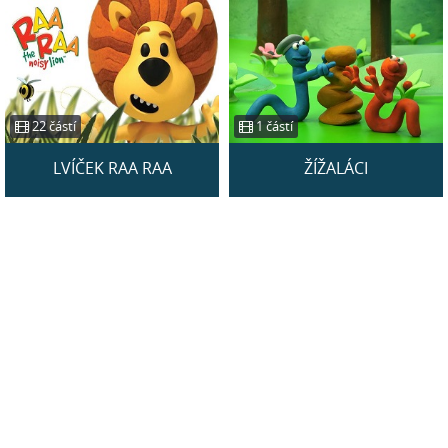
22 částí
1 částí
LVÍČEK RAA RAA
ŽÍŽALÁCI